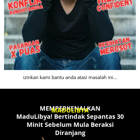
izinkan kami bantu anda atasi masalah ini...
MEMPERKENALKAN
MADULIBYA
MaduLibya! Bertindak Sepantas 30
Minit Sebelum Mula Beraksi
Diranjang