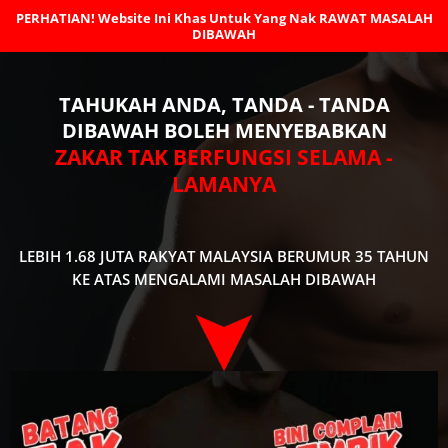
Skip
PERHATIAN! Website Ini Khas Untuk Yang Nak RAWAT MASALAH
to
DIBAWAH
content
TAHUKAH ANDA, TANDA - TANDA
DIBAWAH BOLEH MENYEBABKAN
ZAKAR TAK BERFUNGSI SELAMA -
LAMANYA
LEBIH 1.68 JUTA RAKYAT MALAYSIA BERUMUR 35 TAHUN
KE ATAS MENGALAMI MASALAH DIBAWAH